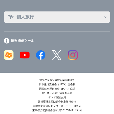
個人旅行
情報発信ツール
観光庁長官登録旅行業第883号
日本旅行業協会（JATA）正会員
国際航空運送協会（IATA）公認
旅行業公正取引協議会会員
ボンド保証会員
警視庁職員互助組合指定旅行会社
自動車安全運転センターＳＤカード優遇店
東京都公安委員会許可 第301052421434号