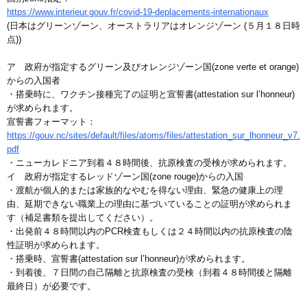
https://www.interieur.gouv.fr/covid-19-deplacements-internationaux
(日本はグリーンゾーン、オーストラリアはオレンジゾーン (５月１８日時
点))
ア 政府が指定するグリーン及びオレンジゾーン国(zone verte et orange)
からの入国者
・搭乗時に、ワクチン接種完了の証明と宣誓書(attestation sur l’honneur)
が求められます。
宣誓書フォーマット：
https://gouv.nc/sites/default/files/atoms/files/attestation_sur_lhonneur_v7.
pdf
・ニューカレドニア到着４８時間後、抗原検査の受検が求められます。
イ 政府が指定するレッドゾーン国(zone rouge)からの入国
・渡航が個人的または家族的なやむを得ない理由、緊急の健康上の理
由、延期できない職業上の理由に基づいていることの証明が求められま
す（補足書類を提出してください）。
・出発前４８時間以内のPCR検査もしくは２４時間以内の抗原検査の陰
性証明が求められます。
・搭乗時、宣誓書(attestation sur l’honneur)が求められます。
・到着後、７日間の自己隔離と抗原検査の受検（到着４８時間後と隔離
最終日）が必要です。