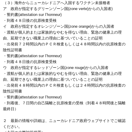
（３）海外からニューカレドニアへ入国するワクチン未接種者
ア 政府が指定するグリーンゾーン国(zone verte)からの入国者)
・誓約書(attestation sur l’honneur)
・到着４８日後の抗原検査受検
イ 政府が指定するオレンジゾーン国(zone orange)からの入国者
・渡航が個人的または家族的なやむを得ない理由、緊急の健康上の理
由、延期できない職業上の理由に基づいていることの証明
・出発前７２時間以内のＰＣＲ検査もしくは４８時間以内の抗原検査の
陰性証明書
・誓約書(attestation sur l’honneur)
・到着４８日後の抗原検査受検
ウ 政府が指定するレッドゾーン国(zone rouge)からの入国者
・渡航が個人的または家族的なやむを得ない理由、緊急の健康上の理
由、延期できない職業上の理由に基づいていることの証明
・出発前４８時間以内のＰＣＲ検査もしくは２４時間以内の抗原検査の
陰性証明書
・誓約書(attestation sur l’honneur)
・到着後、７日間の自己隔離と抗原検査の受検（到着４８時間後と隔離
最終日）
２ 最新の情報や詳細は、ニューカレドニア政府ウェブサイトでご確認
ください。