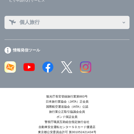
ビザ申請代行サービス
個人旅行
情報発信ツール
観光庁長官登録旅行業第883号
日本旅行業協会（JATA）正会員
国際航空運送協会（IATA）公認
旅行業公正取引協議会会員
ボンド保証会員
警視庁職員互助組合指定旅行会社
自動車安全運転センターＳＤカード優遇店
東京都公安委員会許可 第301052421434号