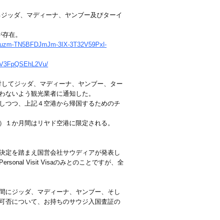
よるジッダ、マディーナ、ヤンブー及びターイ
a」が存在。
IW6uzm-TN5BFDJmJm-3IX-3T32V59Pxl-
V3FpQSEhL2Vu/
者に対してジッダ、マディーナ、ヤンブー、ター
わないよう観光業者に通知した。
しつつ、上記４空港から帰国するためのチ
）１か月間はリヤド空港に限定される。
決定を踏まえ国営会社サウディアが発表し
l Visit Visaのみとのことですが、全
間にジッダ、マディーナ、ヤンブー、そし
可否について、お持ちのサウジ入国査証の