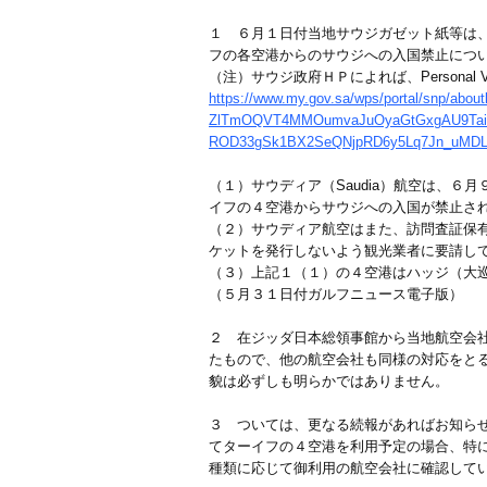
１ ６月１日付当地サウジガゼット紙等は、６
フの各空港からのサウジへの入国禁止につ
（注）サウジ政府ＨＰによれば、Personal Visit V
https://www.my.gov.sa/wps/portal/snp/a
ZlTmOQVT4MMOumvaJuOyaGtGxgAU9TaiA
ROD33gSk1BX2SeQNjpRD6y5Lq7Jn_uMDL
（１）サウディア（Saudia）航空は、６月
イフの４空港からサウジへの入国が禁止さ
（２）サウディア航空はまた、訪問査証保
ケットを発行しないよう観光業者に要請し
（３）上記１（１）の４空港はハッジ（大
（５月３１日付ガルフニュース電子版）
２ 在ジッダ日本総領事館から当地航空会
たもので、他の航空会社も同様の対応をとる予定
貌は必ずしも明らかではありません。
３ ついては、更なる続報があればお知ら
てターイフの４空港を利用予定の場合、特
種類に応じて御利用の航空会社に確認して