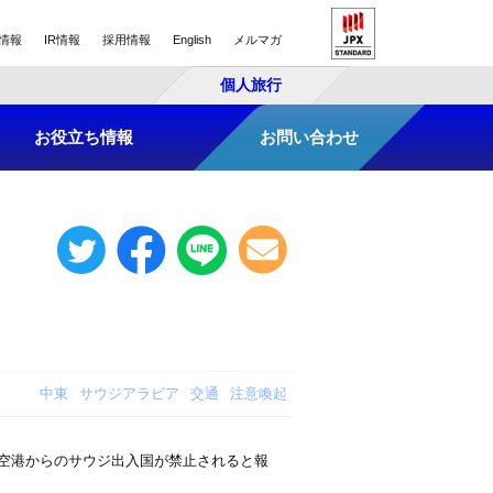
情報
IR情報
採用情報
English
メルマガ
個人旅行
お役立ち情報
お問い合わせ
中東
サウジアラビア
交通
注意喚起
の各空港からのサウジ出入国が禁止されると報