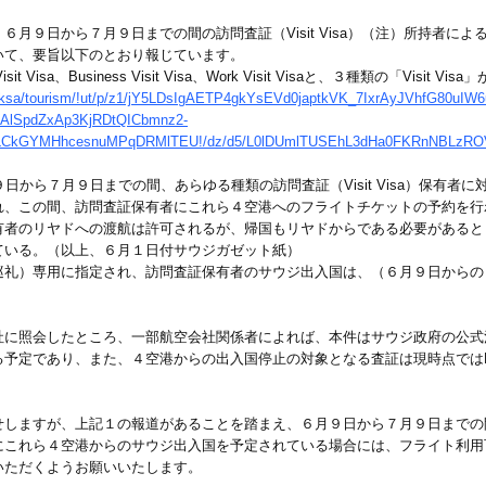
月９日から７月９日までの間の訪問査証（Visit Visa）（注）所持者に
いて、要旨以下のとおり報じています。
isa、Business Visit Visa、Work Visit Visaと、３種類の「Visit Vis
boutksa/tourism/!ut/p/z1/jY5LDsIgAETP4gkYsEVd0japtkVK_7IxrAyJVhfG80u
lSpdZxAp3KjRDtQICbmnz2-
CkGYMHhcesnuMPqDRMlTEU!/dz/d5/L0lDUmlTUSEhL3dHa0FKRnNBLzRO
９日から７月９日までの間、あらゆる種類の訪問査証（Visit Visa）保有
れ、この間、訪問査証保有者にこれら４空港へのフライトチケットの予約を行
有者のリヤドへの渡航は許可されるが、帰国もリヤドからである必要があると
ている。（以上、６月１日付サウジガゼット紙）
巡礼）専用に指定され、訪問査証保有者のサウジ出入国は、（６月９日からの
社に照会したところ、一部航空会社関係者によれば、本件はサウジ政府の公式
であり、また、４空港からの出入国停止の対象となる査証は現時点ではPersona
せしますが、上記１の報道があることを踏まえ、６月９日から７月９日までの
にこれら４空港からのサウジ出入国を予定されている場合には、フライト利用
いただくようお願いいたします。