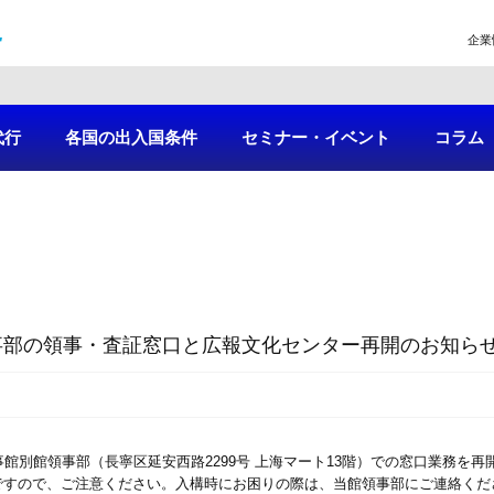
企業
代行
各国の出入国条件
セミナー・イベント
コラム
部の領事・査証窓口と広報文化センター再開のお知らせ
館別館領事部（長寧区延安西路2299号 上海マート13階）での窓口業務を再
ですので、ご注意ください。入構時にお困りの際は、当館領事部にご連絡くだ