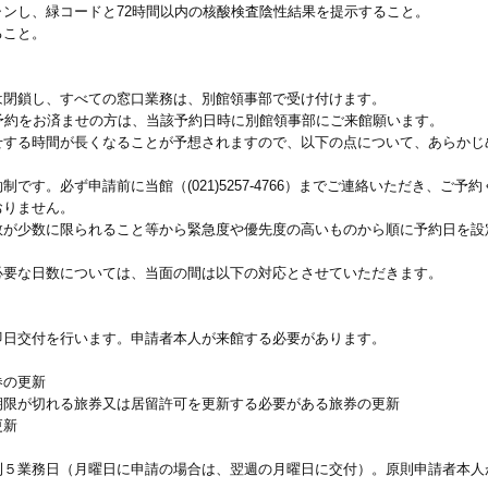
ンし、緑コードと72時間以内の核酸検査陰性結果を提示すること。
ること。
閉鎖し、すべての窓口業務は、別館領事部で受け付けます。
約をお済ませの方は、当該予約日時に別館領事部にご来館願います。
る時間が長くなることが予想されますので、以下の点について、あらかじ
す。必ず申請前に当館（(021)5257-4766）までご連絡いただき、ご予
りません。
少数に限られること等から緊急度や優先度の高いものから順に予約日を設
要な日数については、当面の間は以下の対応とさせていただきます。
日交付を行います。申請者本人が来館する必要があります。
券の更新
限が切れる旅券又は居留許可を更新する必要がある旅券の更新
更新
５業務日（月曜日に申請の場合は、翌週の月曜日に交付）。原則申請者本人