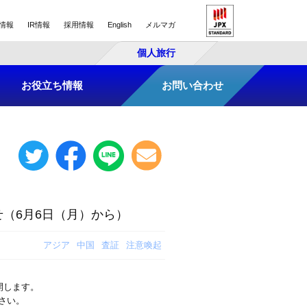
情報
IR情報
採用情報
English
メルマガ
個人旅行
お役立ち情報
お問い合わせ
（6月6日（月）から）
アジア
中国
査証
注意喚起
開します。
さい。