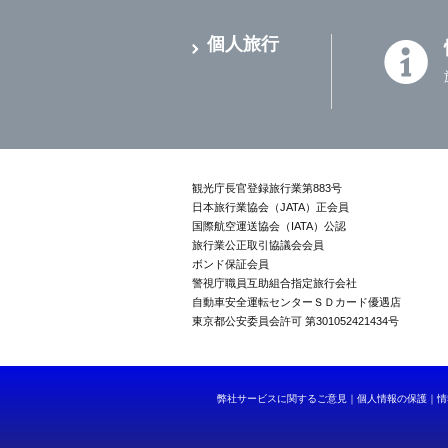
個人旅行
観光庁長官登録旅行業第883号
日本旅行業協会（JATA）正会員
国際航空運送協会（IATA）公認
旅行業公正取引協議会会員
ボンド保証会員
警視庁職員互助組合指定旅行会社
自動車安全運転センターＳＤカード優遇店
東京都公安委員会許可 第301052421434号
弊社サービスに関するご意見
個人情報の保護
情