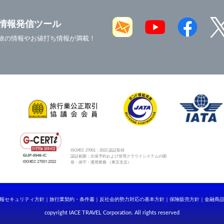
情報発信ツール
旅の情報やお値打ち情報が満載！
ISO/IEC 27001：2022 認証取得
認証範囲：出張予約および管理クラウドシステムの開
発・保守・運用業務 （東京支店）
報セキュリティ方針
旅行業契約・条件書
反社会的勢力対応の基本方針
保険販売方針
金融商
copyright IACE TRAVEL Corporation. All rights reserved