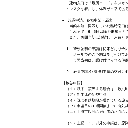
・建物入口で「場所コード」をスキャ
・マスクを着用し、体温が平常であ
● 旅券申請、各種申請・届出
当館本館に開設していた臨時窓口は
これまでに6月6日以降の来館日の予
また、再開当初は混雑し、お待たせす
１ 警察証明の申請は従来どおり予約制で
メールでのご予約は受け付けてお
再開当初は、受け付けられる件数が
２ 旅券申請及び証明申請の交付に必
【旅券申請】
（１）以下に該当する場合は、原則即
（ア）新生児の新規申請
（イ）既に有効期限が過ぎている旅
（ウ）申請日の１週間後までに有効期
（エ）上海市以外の居住者の旅券の
（２）上記（１）以外の申請は、原則