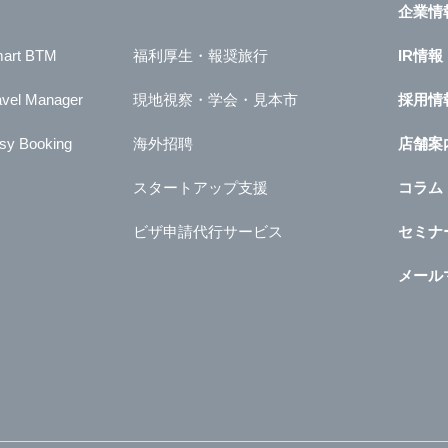
企業情
art BTM
福利厚生・報奨旅行
IR情報
avel Manager
現地視察・学会・見本市
採用情
sy Booking
海外招聘
店舗案
スタートアップ支援
コラム
ビザ申請代行サービス
セミナ
メール