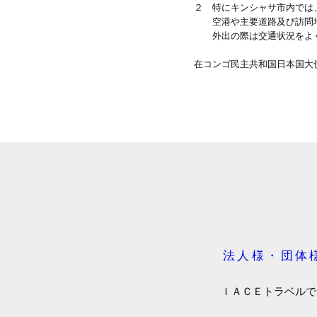
２ 特にキンシャサ市内では
空港や主要道路及び訪問地
外出の際は交通状況をよく
在コンゴ民主共和国日本国大
法人様・団体
ＩＡＣＥトラベルで