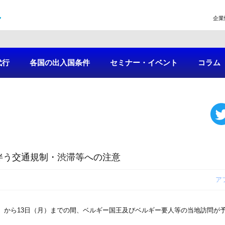
企業
代行
各国の出入国条件
セミナー・イベント
コラム
伴う交通規制・渋滞等への注意
ア
）から13日（月）までの間、ベルギー国王及びベルギー要人等の当地訪問が