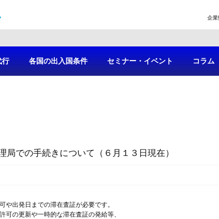
企業
代行
各国の出入国条件
セミナー・イベント
コラム
管理局での手続きについて（６月１３日現在）
許可や出発日までの滞在査証が必要です。
留許可の更新や一時的な滞在査証の発給等、