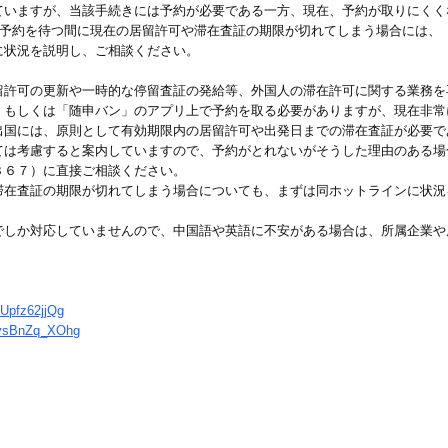
いますが、当該手続きには予約が必要である一方、現在、予約が取りにくく
、予約を待つ間に現在の居留許可や滞在査証の期限が切れてしまう場合には、
状況を説明し、ご相談ください。
許可の更新や一時的な停留査証の発給等、外国人の滞在許可に関する業務を
もしくは「随申バン」のアプリ上で予約を取る必要がありますが、現在非常
国には、原則として有効期限内の居留許可や出発日までの滞在査証が必要で
は考慮すると案内していますので、予約がとれないがそうした理由のある場
６７）に直接ご相談ください。
在査証の期限が切れてしまう場合についても、まずは同ホットラインに状況
しか対応していませんので、中国語や英語に不安がある場合は、所属企業や
Upfz62jjQg
RvsBnZq_XOhg