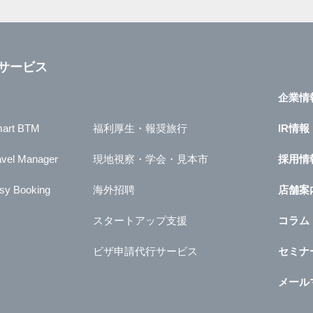
サービス
企業情
art BTM
福利厚生・報奨旅行
IR情報
avel Manager
現地視察・学会・見本市
採用情
sy Booking
海外招聘
店舗案
スタートアップ支援
コラム
ビザ申請代行サービス
セミナ
メール