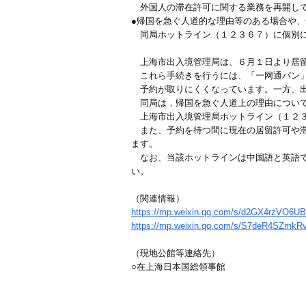
外国人の滞在許可に関する業務を再開して
●帰国を急ぐ人道的な理由等のある場合や
同局ホットライン（１２３６７）に個別に
上海市出入境管理局は、６月１日より居留
これら手続きを行うには、「一网通バン」
予約が取りにくくなっています。一方、出
同局は，帰国を急ぐ人道上の理由について
上海市出入境管理局ホットライン（１２３
また、予約を待つ間に現在の居留許可や滞
ます。
なお、当該ホットラインは中国語と英語で
い。
（関連情報）
https://mp.weixin.qq.com/s/d2GX4rzVO6UB
https://mp.weixin.qq.com/s/S7deR4SZmk
（現地公館等連絡先）
○在上海日本国総領事館