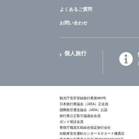
よくあるご質問
お問い合わせ
個人旅行
観光庁長官登録旅行業第883号
日本旅行業協会（JATA）正会員
国際航空運送協会（IATA）公認
旅行業公正取引協議会会員
ボンド保証会員
警視庁職員互助組合指定旅行会社
自動車安全運転センターＳＤカード優遇店