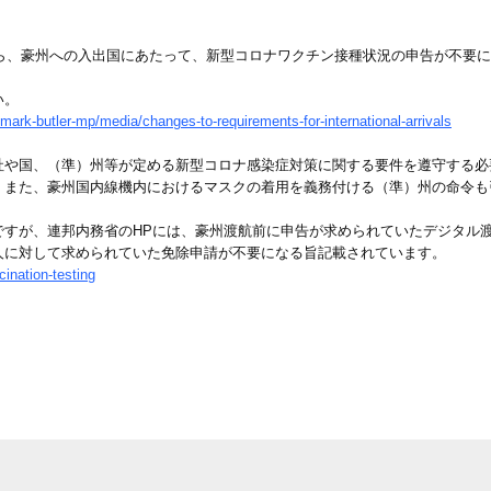
から、豪州への入出国にあたって、新型コロナワクチン接種状況の申告が不要
い。
mark-butler-mp/media/changes-to-requirements-for-international-arrivals
社や国、（準）州等が定める新型コロナ感染症対策に関する要件を遵守する必
。また、豪州国内線機内におけるマスクの着用を義務付ける（準）州の命令も
すが、連邦内務省のHPには、豪州渡航前に申告が求められていたデジタル渡
人に対して求められていた免除申請が不要になる旨記載されています。
ination-testing