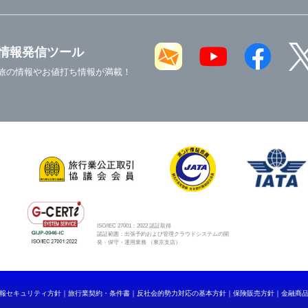
情報発信ツール
旅の情報やお値打ち情報が満載！
ISO/IEC 27001：2022 認証取得
認証範囲：出張予約および管理クラウドシステムの開
発・保守・運用業務 （東京支店）
報セキュリティ方針
旅行業契約・条件書
反社会的勢力対応の基本方針
保険販売方針
金融商