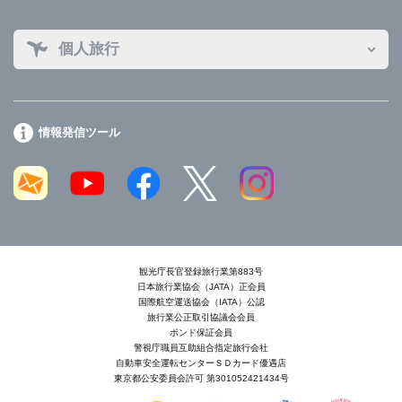
個人旅行
情報発信ツール
観光庁長官登録旅行業第883号
日本旅行業協会（JATA）正会員
国際航空運送協会（IATA）公認
旅行業公正取引協議会会員
ボンド保証会員
警視庁職員互助組合指定旅行会社
自動車安全運転センターＳＤカード優遇店
東京都公安委員会許可 第301052421434号