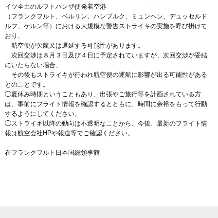
イツ全土のルフトハンザ便発着空港
（フランクフルト、ベルリン、ハンブルク、ミュンヘン、デュッセルド
ルフ、ケルン等）における大規模な警告ストライキの実施を呼び掛けて
おり、
航空便が欠航又は遅延する可能性があります。
次回交渉は８月３日及び４日に予定されていますが、次回交渉が妥結
にいたらない場合、
その後もストライキが行われ航空便の運航に影響が出る可能性がある
とのことです。
◯夏休み時期ということもあり、出張やご旅行等を計画されている方
は、事前にフライト情報を確認するとともに、時間に余裕をもって行動
するようにしてください。
◯ストライキ以降の動向は不透明なことから、今後、最新のフライト情
報は航空会社HPや報道等でご確認ください。
在フランクフルト日本国総領事館