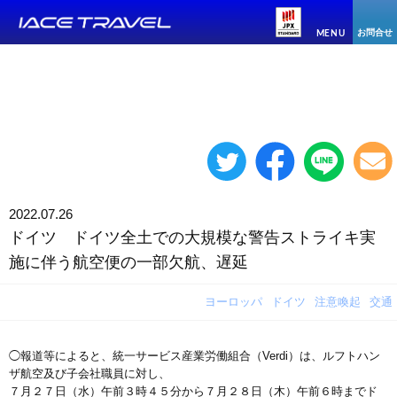
お問合せ
MENU
2022.07.26
ドイツ ドイツ全土での大規模な警告ストライキ実
施に伴う航空便の一部欠航、遅延
ヨーロッパ
ドイツ
注意喚起
交通
◯報道等によると、統一サービス産業労働組合（Verdi）は、ルフトハン
ザ航空及び子会社職員に対し、
７月２７日（水）午前３時４５分から７月２８日（木）午前６時までド