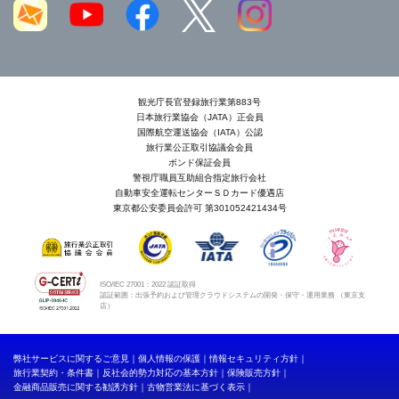
観光庁長官登録旅行業第883号
日本旅行業協会（JATA）正会員
国際航空運送協会（IATA）公認
旅行業公正取引協議会会員
ボンド保証会員
警視庁職員互助組合指定旅行会社
自動車安全運転センターＳＤカード優遇店
東京都公安委員会許可 第301052421434号
ISO/IEC 27001：2022 認証取得
認証範囲：出張予約および管理クラウドシステムの開発・保守・運用業務 （東京支
店）
弊社サービスに関するご意見
個人情報の保護
情報セキュリティ方針
旅行業契約・条件書
反社会的勢力対応の基本方針
保険販売方針
金融商品販売に関する勧誘方針
古物営業法に基づく表示