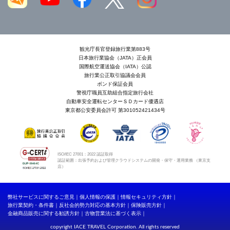
観光庁長官登録旅行業第883号
日本旅行業協会（JATA）正会員
国際航空運送協会（IATA）公認
旅行業公正取引協議会会員
ボンド保証会員
警視庁職員互助組合指定旅行会社
自動車安全運転センターＳＤカード優遇店
東京都公安委員会許可 第301052421434号
ISO/IEC 27001：2022 認証取得
認証範囲：出張予約および管理クラウドシステムの開発・保守・運用業務 （東京支
店）
弊社サービスに関するご意見
個人情報の保護
情報セキュリティ方針
旅行業契約・条件書
反社会的勢力対応の基本方針
保険販売方針
金融商品販売に関する勧誘方針
古物営業法に基づく表示
copyright IACE TRAVEL Corporation. All rights reserved