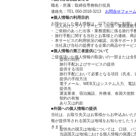
職名・所属：取締役専務執行役員
連絡先：TEL 050-2018-3213
お問合せフォー
■個人情報の利用目的
お預かりした個人情報は、以下の目的に利用し
法人向けクラウドサービス（出張・業務渡航
ご依頼のあった出張・業務渡航に係る旅行手
旅行手配に関する当社とお客様との連絡、商
本サービスの利用状況の確認、出張サポート
当社及び当社の提携する企業の商品やサービ
■個人情報の第三者提供について
ご提供頂いた個人情報の取扱いの一部または全
提供の目的
旅行手配およびサービスの提供
提供する項目
旅行手配において必要となる項目（氏名、
提供の手段方法
電子メール、WEB又はシステム入力、電話
提供先
運送業者、宿泊施設、外務省、各国大使館
契約の有無
あり又は約款
■外国への個人情報の提供
当社は、お取引先又はお客様からお申込みいた
報が提供等される国又は地域をお知らせしたう
きます。
提供先の国又は地域については、口頭、パ
当該国又は地域における個人情報の保護に