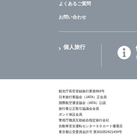
よくあるご質問
お問い合わせ
個人旅行
観光庁長官登録旅行業第883号
日本旅行業協会（JATA）正会員
国際航空運送協会（IATA）公認
旅行業公正取引協議会会員
ボンド保証会員
警視庁職員互助組合指定旅行会社
自動車安全運転センターＳＤカード優遇店
東京都公安委員会許可 第301052421434号