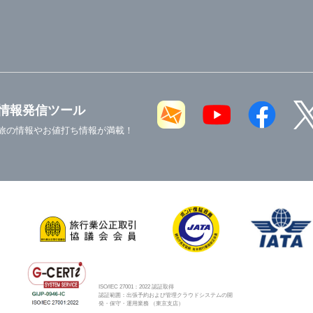
情報発信ツール
旅の情報やお値打ち情報が満載！
ISO/IEC 27001：2022 認証取得
認証範囲：出張予約および管理クラウドシステムの開
発・保守・運用業務 （東京支店）