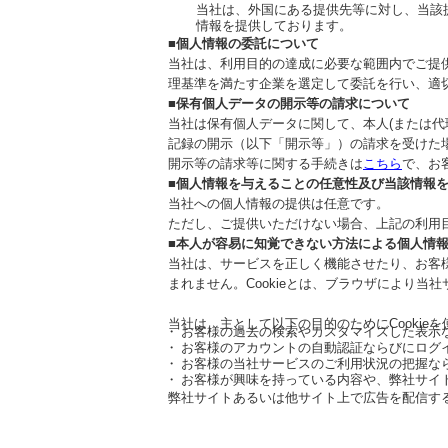
当社は、外国にある提供先等に対し、当該
情報を提供しております。
■個人情報の委託について
当社は、利用目的の達成に必要な範囲内でご提
理基準を満たす企業を選定して委託を行い、適
■保有個人データの開示等の請求について
当社は保有個人データに関して、本人(または
記録の開示（以下「開示等」）の請求を受けた
開⽰等の請求等に関する⼿続きは
こちら
で、お
■個人情報を与えることの任意性及び当該情報
当社への個人情報の提供は任意です。
ただし、ご提供いただけない場合、上記の利用
■本人が容易に知覚できない方法による個人情
当社は、サービスを正しく機能させたり、お客様
まれません。Cookieとは、ブラウザにより
当社は、主として以下の目的のためにCookie
お客様の過去の検索やカスタマイズした表示
お客様のアカウントの自動認証ならびにログ
お客様の当社サービスのご利用状況の把握な
お客様が興味を持っている内容や、弊社サイ
弊社サイトあるいは他サイト上で広告を配信す