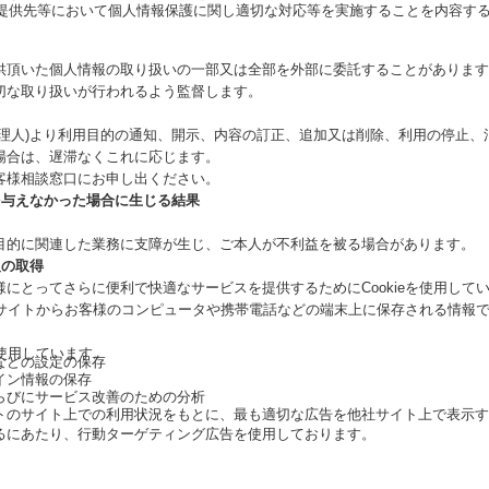
提供先等において個人情報保護に関し適切な対応等を実施することを内容す
供頂いた個人情報の取り扱いの一部又は全部を外部に委託することがあります
切な取り扱いが行われるよう監督します。
代理人)より利用目的の通知、開示、内容の訂正、追加又は削除、利用の停止、
場合は、遅滞なくこれに応じます。
客様相談窓口にお申し出ください。
を与えなかった場合に生じる結果
目的に関連した業務に支障が生じ、ご本人が不利益を被る場合があります。
報の取得
にとってさらに便利で快適なサービスを提供するためにCookieを使用して
当社サイトからお客様のコンピュータや携帯電話などの端末上に保存される情報
を使用しています。
などの設定の保存
イン情報の保存
らびにサービス改善のための分析
トのサイト上での利用状況をもとに、最も適切な広告を他社サイト上で表示す
るにあたり、行動ターゲティング広告を使用しております。