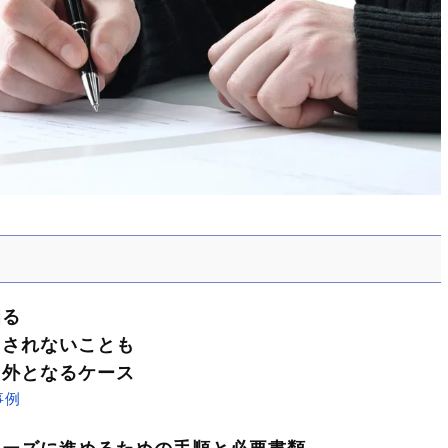
知る
用されないことも
用外となるケース
事例