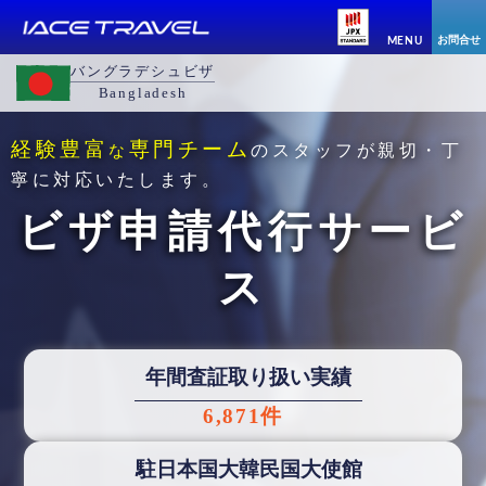
お問合せ
MENU
バングラデシュビザ
Bangladesh
経験豊富
専門チーム
な
のスタッフが親切・丁
寧に対応いたします。
ビザ申請代行サービ
ス
年間査証取り扱い実績
6,871件
駐日本国大韓民国大使館