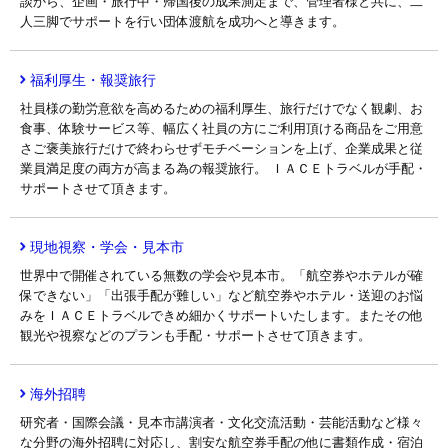
談から、企画・旅行中・帰国後の成果測定まで、管理者様と共に、二
人三脚でサポートを行い団体渡航を成功へと導きます。
福利厚生・報奨旅行
社員様の勤労意欲を高めるための福利厚生、旅行だけでなく観劇、お
食事、体験サービス等、幅広く社員の方にご利用頂ける商品をご用意
さご褒美旅行だけで終わらせずモチベーションを上げ、企業成果と従
業員満足度の両方が高まる為の報奨旅行。 ＩＡＣＥトラベルが手配・
サポートさせて頂きます。
現地視察・学会・見本市
世界中で開催されている無数の学会や見本市。「航空券やホテルが確
保できない」「出張手配が難しい」など航空券やホテル・送迎のお悩
みをＩＡＣＥトラベルできめ細かくサポートいたします。またその他
観光や視察などのプランも手配・サポートさせて頂きます。
海外招聘
研究者・国際会議・見本市講演者・文化交流活動・芸能活動など様々
な分野の海外招聘に対応し、割安な航空券手配の他に書類作成・宿泊