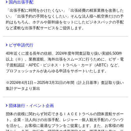
国内出張手配
「出張手配に時間をかけたくない」「出張経費の精算業務を改善した
い」「出張予約の手間をなくしたい」そんな法人様へ航空券だけの予
約はもちろん、ホテルや新幹線をセットにしたビジネスパックの手配
など柔軟な出張手配サービスをご提供します。
ビザ申請代行
40年近くに渡る長年の信頼、2024年度年間査証取り扱い実績6,500件
以上（※）。業務渡航、海外出張をスムーズに行うために、ビザ・電
子渡航認証・APEC・ビジネス・トラベル・カード（ABTC）など、
プロフェッショナルがあらゆる申請をサポートいたします。
※2024年4月1日～2025年3月31日の年間（計上日基準）査証取り扱い
集計データより算出
団体旅行・イベント企画
団体の規模に関わらず対応できるＩＡＣＥトラベルの団体渡航サポー
ト。企業・法人向けの出張手配、レジャー・個人観光手配のノウハウ
を活かし、お客様に最適なプランをご提案します。また、お客様の相