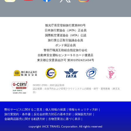
観光庁長官登録旅行業第883号
日本旅行業協会（JATA）正会員
国際航空運送協会（IATA）公認
旅行業公正取引協議会会員
ボンド保証会員
警視庁職員互助組合指定旅行会社
自動車安全運転センターＳＤカード優遇店
東京都公安委員会許可 第301052421434号
ISO/IEC 27001：2022 認証取得
認証範囲：出張予約および管理クラウドシステムの開発・保守・運用業務 （東京支
店）
弊社サービスに関するご意見
個人情報の保護
情報セキュリティ方針
旅行業契約・条件書
反社会的勢力対応の基本方針
保険販売方針
金融商品販売に関する勧誘方針
古物営業法に基づく表示
copyright IACE TRAVEL Corporation. All rights reserved