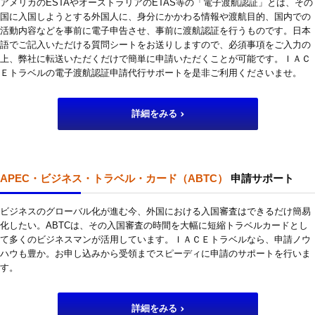
アメリカのESTAやオーストラリアのETAS等の「電子渡航認証」とは、その
国に入国しようとする外国人に、身分にかかわる情報や渡航目的、国内での
活動内容などを事前に電子申告させ、事前に渡航認証を行うものです。日本
語でご記入いただける質問シートをお送りしますので、必須事項をご入力の
上、弊社に転送いただくだけで簡単に申請いただくことが可能です。ＩＡＣ
Ｅトラベルの電子渡航認証申請代行サポートを是非ご利用くださいませ。
詳細をみる
APEC・ビジネス・トラベル・カード（ABTC）
申請サポート
ビジネスのグローバル化が進む今、外国における入国審査はできるだけ簡易
化したい。ABTCは、その入国審査の時間を大幅に短縮トラベルカードとし
て多くのビジネスマンが活用しています。ＩＡＣＥトラベルなら、申請ノウ
ハウも豊か。お申し込みから受領までスピーディに申請のサポートを行いま
す。
詳細をみる