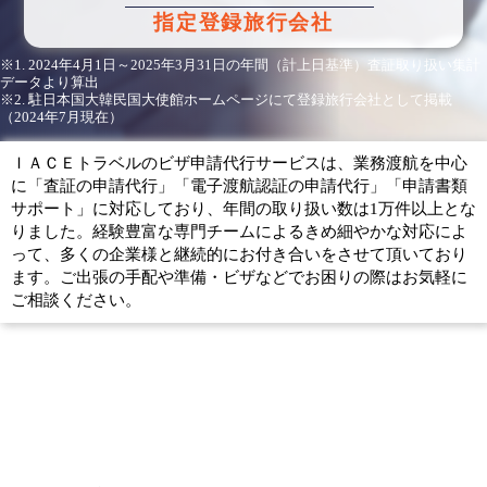
指定登録旅行会社
※1. 2024年4月1日～2025年3月31日の年間（計上日基準）査証取り扱い集計
データより算出
※2. 駐日本国大韓民国大使館ホームページにて登録旅行会社として掲載
（2024年7月現在）
ＩＡＣＥトラベルのビザ申請代行サービスは、業務渡航を中心
に「査証の申請代行」「電子渡航認証の申請代行」「申請書類
サポート」に対応しており、年間の取り扱い数は1万件以上とな
りました。経験豊富な専門チームによるきめ細やかな対応によ
って、多くの企業様と継続的にお付き合いをさせて頂いており
ます。ご出張の手配や準備・ビザなどでお困りの際はお気軽に
ご相談ください。