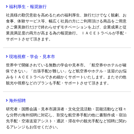
福利厚生・報奨旅行
社員様の勤労意欲を高めるための福利厚生、旅行だけでなく観劇、お
食事、体験サービス等、幅広く社員の方にご利用頂ける商品をご用意
さご褒美旅行だけで終わらせずモチベーションを上げ、企業成果と従
業員満足度の両方が高まる為の報奨旅行。 ＩＡＣＥトラベルが手配・
サポートさせて頂きます。
現地視察・学会・見本市
世界中で開催されている無数の学会や見本市。「航空券やホテルが確
保できない」「出張手配が難しい」など航空券やホテル・送迎のお悩
みをＩＡＣＥトラベルできめ細かくサポートいたします。またその他
観光や視察などのプランも手配・サポートさせて頂きます。
海外招聘
研究者・国際会議・見本市講演者・文化交流活動・芸能活動など様々
な分野の海外招聘に対応し、割安な航空券手配の他に書類作成・宿泊
先手配・空港送迎アシスト・通訳・滞在中の観光手配など招聘に関わ
るアレンジもお任せください。