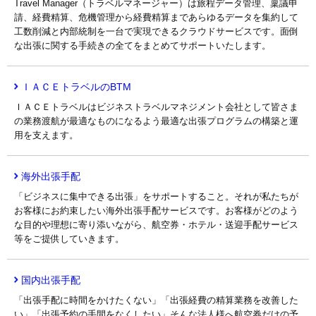
Travel Manager（トラベルマネージャー）は旅程データ管理、稟議申
請、経費精算、危機管理から経費精算まであらゆるデータを集約して
工数削減と内部統制を一台で実現できるクラウドサービスです。面倒
な出張に関する手続きの全てをまとめてサポートいたします。
ＩＡＣＥトラベルのBTM
ＩＡＣＥトラベルはビジネストラベルマネジメント会社として皆さま
の業務渡航が最適なものになるよう最適な出張プログラムの構築と運
用を支えます。
海外出張手配
「ビジネスに集中できる出張」をサポートすること。それが私たちが
お客様にお約束したい海外出張手配サービスです。お客様がどのよう
な目的や理想に寄り添いながら、航空券・ホテル・送迎手配サービス
等をご提供していきます。
国内出張手配
「出張手配に時間をかけたくない」「出張経費の精算業務を改善した
い」「出張予約の手間をなくしたい」そんな法人様へ航空券だけの予