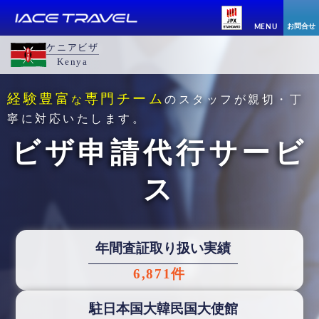
お問合せ
MENU
ケニアビザ
Kenya
経験豊富
専門チーム
な
のスタッフが親切・丁
寧に対応いたします。
ビザ申請代行サービ
ス
年間査証取り扱い実績
6,871件
駐日本国大韓民国大使館