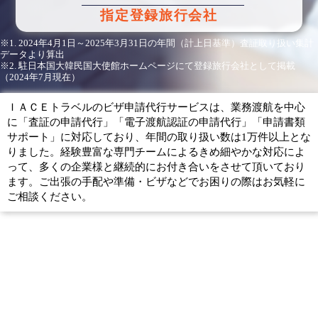
指定登録旅行会社
※1. 2024年4月1日～2025年3月31日の年間（計上日基準）査証取り扱い集計
データより算出
※2. 駐日本国大韓民国大使館ホームページにて登録旅行会社として掲載
（2024年7月現在）
ＩＡＣＥトラベルのビザ申請代行サービスは、業務渡航を中心
に「査証の申請代行」「電子渡航認証の申請代行」「申請書類
サポート」に対応しており、年間の取り扱い数は1万件以上とな
りました。経験豊富な専門チームによるきめ細やかな対応によ
って、多くの企業様と継続的にお付き合いをさせて頂いており
ます。ご出張の手配や準備・ビザなどでお困りの際はお気軽に
ご相談ください。