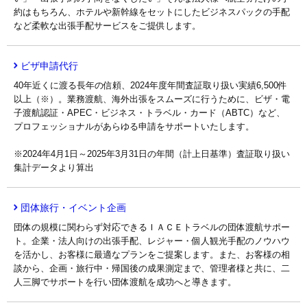
約はもちろん、ホテルや新幹線をセットにしたビジネスパックの手配
など柔軟な出張手配サービスをご提供します。
ビザ申請代行
40年近くに渡る長年の信頼、2024年度年間査証取り扱い実績6,500件
以上（※）。業務渡航、海外出張をスムーズに行うために、ビザ・電
子渡航認証・APEC・ビジネス・トラベル・カード（ABTC）など、
プロフェッショナルがあらゆる申請をサポートいたします。
※2024年4月1日～2025年3月31日の年間（計上日基準）査証取り扱い
集計データより算出
団体旅行・イベント企画
団体の規模に関わらず対応できるＩＡＣＥトラベルの団体渡航サポー
ト。企業・法人向けの出張手配、レジャー・個人観光手配のノウハウ
を活かし、お客様に最適なプランをご提案します。また、お客様の相
談から、企画・旅行中・帰国後の成果測定まで、管理者様と共に、二
人三脚でサポートを行い団体渡航を成功へと導きます。