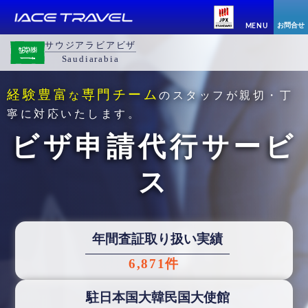
お問合せ
MENU
サウジアラビアビザ
Saudiarabia
経験豊富
専門チーム
な
のスタッフが親切・丁
寧に対応いたします。
ビザ申請代行サービ
ス
年間査証取り扱い実績
6,871件
駐日本国大韓民国大使館