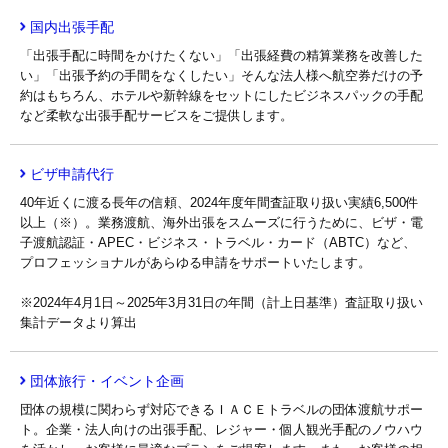
国内出張手配
「出張手配に時間をかけたくない」「出張経費の精算業務を改善した
い」「出張予約の手間をなくしたい」そんな法人様へ航空券だけの予
約はもちろん、ホテルや新幹線をセットにしたビジネスパックの手配
など柔軟な出張手配サービスをご提供します。
ビザ申請代行
40年近くに渡る長年の信頼、2024年度年間査証取り扱い実績6,500件
以上（※）。業務渡航、海外出張をスムーズに行うために、ビザ・電
子渡航認証・APEC・ビジネス・トラベル・カード（ABTC）など、
プロフェッショナルがあらゆる申請をサポートいたします。
※2024年4月1日～2025年3月31日の年間（計上日基準）査証取り扱い
集計データより算出
団体旅行・イベント企画
団体の規模に関わらず対応できるＩＡＣＥトラベルの団体渡航サポー
ト。企業・法人向けの出張手配、レジャー・個人観光手配のノウハウ