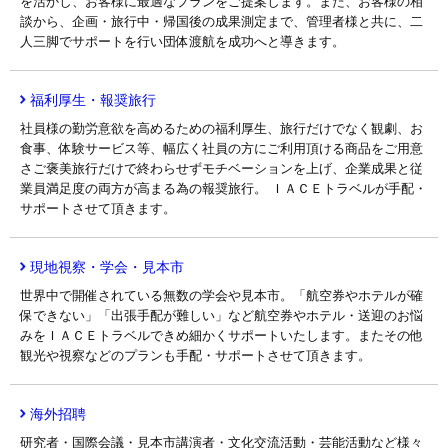
を活かし、お客様に最適なプランをご提案します。また、お客様の相
談から、企画・旅行中・帰国後の成果測定まで、管理者様と共に、二
人三脚でサポートを行い団体渡航を成功へと導きます。
福利厚生・報奨旅行
社員様の勤労意欲を高めるための福利厚生、旅行だけでなく観劇、お
食事、体験サービス等、幅広く社員の方にご利用頂ける商品をご用意
さご褒美旅行だけで終わらせずモチベーションを上げ、企業成果と従
業員満足度の両方が高まる為の報奨旅行。 ＩＡＣＥトラベルが手配・
サポートさせて頂きます。
現地視察・学会・見本市
世界中で開催されている無数の学会や見本市。「航空券やホテルが確
保できない」「出張手配が難しい」など航空券やホテル・送迎のお悩
みをＩＡＣＥトラベルできめ細かくサポートいたします。またその他
観光や視察などのプランも手配・サポートさせて頂きます。
海外招聘
研究者・国際会議・見本市講演者・文化交流活動・芸能活動など様々