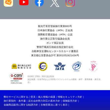
観光庁長官登録旅行業第883号
日本旅行業協会（JATA）正会員
国際航空運送協会（IATA）公認
旅行業公正取引協議会会員
ボンド保証会員
警視庁職員互助組合指定旅行会社
自動車安全運転センターＳＤカード優遇店
東京都公安委員会許可 第301052421434号
ISO/IEC 27001：2022 認証取得
認証範囲：出張予約および管理クラウドシステムの開発・保守・運用業務 （東京支
店）
弊社サービスに関するご意見
個人情報の保護
情報セキュリティ方針
旅行業契約・条件書
反社会的勢力対応の基本方針
保険販売方針
金融商品販売に関する勧誘方針
古物営業法に基づく表示