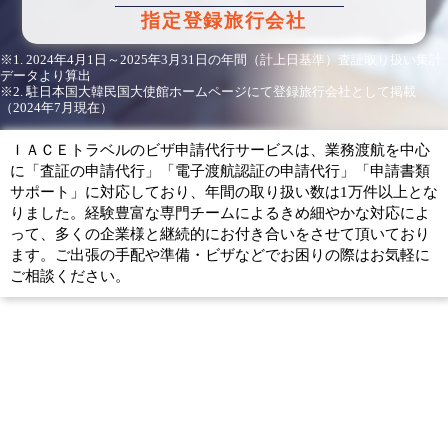
指定登録旅行会社
※1. 2024年4月1日～2025年3月31日の年間（計上日基準）査証取り扱い集計
データより算出
※2. 駐日本国大韓民国大使館ホームページにて登録旅行会社として掲載
（2024年7月現在）
ＩＡＣＥトラベルのビザ申請代行サービスは、業務渡航を中心
に「査証の申請代行」「電子渡航認証の申請代行」「申請書類
サポート」に対応しており、年間の取り扱い数は1万件以上とな
りました。経験豊富な専門チームによるきめ細やかな対応によ
って、多くの企業様と継続的にお付き合いをさせて頂いており
ます。ご出張の手配や準備・ビザなどでお困りの際はお気軽に
ご相談ください。