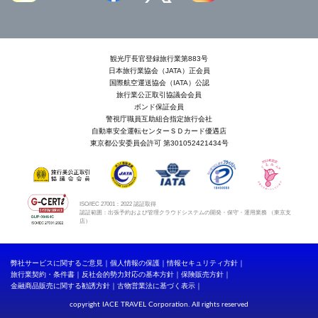
観光庁長官登録旅行業第883号
日本旅行業協会（JATA）正会員
国際航空運送協会（IATA）公認
旅行業公正取引協議会会員
ボンド保証会員
警視庁職員互助組合指定旅行会社
自動車安全運転センターＳＤカード優遇店
東京都公安委員会許可 第301052421434号
ISO/IEC 27001：2022 認証取得
認証範囲：出張予約および管理クラウドシステムの開発・保守・運用業務 （東京支
店）
弊社サービスに関するご意見
個人情報の保護
情報セキュリティ方針
旅行業契約・条件書
反社会的勢力対応の基本方針
保険販売方針
金融商品販売に関する勧誘方針
古物営業法に基づく表示
copyright IACE TRAVEL Corporation. All rights reserved